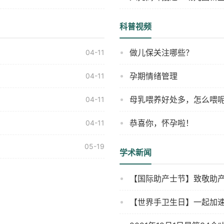
科普视频
做儿保关注哪些？
04-11
孕期情绪管理
04-11
母乳喂养好处多，怎么喂
04-11
恭喜你，怀孕啦！
04-11
05-19
学术新闻
【国际助产士节】致敬助
【世界手卫生日】一起加