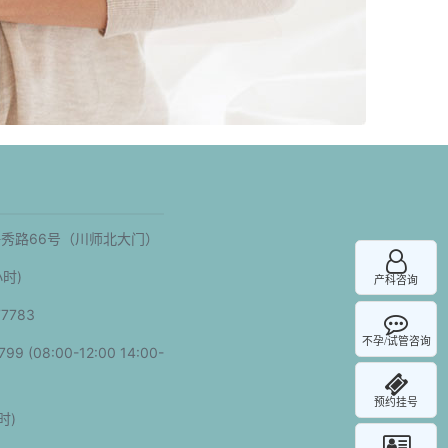
秀路66号（川师北大门）
小时)
产科咨询
7783
不孕/试管咨询
 (08:00-12:00 14:00-
预约挂号
时)