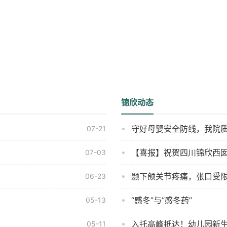
锦欣动态
守好母婴安全防线，我院
07-21
【喜报】祝贺四川锦欣西
07-03
颞下颌关节疼痛，张口受
06-23
“感冬”与“感冬药”
05-13
入托高峰抵达！幼儿园新
05-11