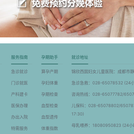
服务指南
孕期助手
就诊地址
急诊就诊
算孕产期
锦欣西囡妇女儿童医院：成都市静
门诊就医
孕妇体重
急诊急救：028-65078532 (24
产科建卡
孕期检查
咨询热线：028-65077782/6507
医保办理
血型检查
儿保科：028-65078802/65078799
17:30)
办出入院
血型遗传
母乳喂养：18080950823 (24小
特需服务
体重指数