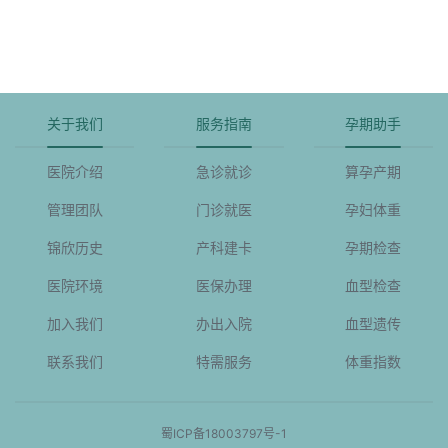
关于我们
服务指南
孕期助手
医院介绍
急诊就诊
算孕产期
管理团队
门诊就医
孕妇体重
锦欣历史
产科建卡
孕期检查
医院环境
医保办理
血型检查
加入我们
办出入院
血型遗传
联系我们
特需服务
体重指数
蜀ICP备18003797号-1